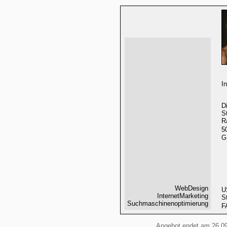
I
D
S
R
5
G
WebDesign
U
InternetMarketing
S
Suchmaschinenoptimierung
F
Angebot endet am 26.0